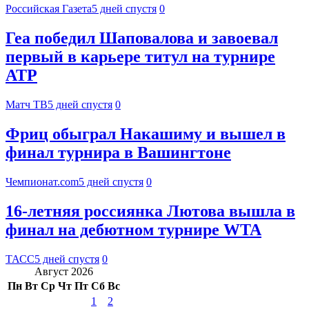
Российская Газета
5 дней спустя
0
Геа победил Шаповалова и завоевал
первый в карьере титул на турнире
АТР
Матч ТВ
5 дней спустя
0
Фриц обыграл Накашиму и вышел в
финал турнира в Вашингтоне
Чемпионат.com
5 дней спустя
0
16-летняя россиянка Лютова вышла в
финал на дебютном турнире WTA
ТАСС
5 дней спустя
0
Август 2026
Пн
Вт
Ср
Чт
Пт
Сб
Вс
1
2