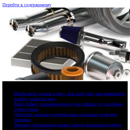
Перейти к содержимому
7 августа, 2026
Йерба мате: польза и вред, как пить чай, как заваривать,
какой у напитка вкус
Врач Лобан: увлажнение воздуха избавит от синдрома
сухого глаза
Диетолог раскрыл неочевидные полезные свойства
черники
Ортопед Литвиненко назвал самую безопасную обувь