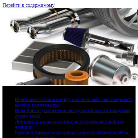
Перейти к содержимому
8 августа, 2026
Йерба мате: польза и вред, как пить чай, как заваривать,
какой у напитка вкус
Врач Лобан: увлажнение воздуха избавит от синдрома
сухого глаза
Диетолог раскрыл неочевидные полезные свойства
черники
Ортопед Литвиненко назвал самую безопасную обувь