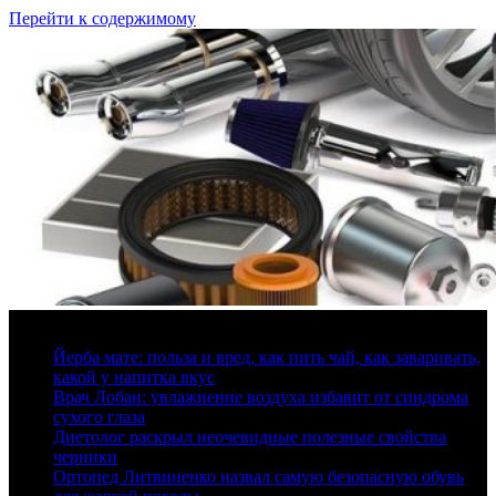
Перейти к содержимому
7 августа, 2026
Йерба мате: польза и вред, как пить чай, как заваривать,
какой у напитка вкус
Врач Лобан: увлажнение воздуха избавит от синдрома
сухого глаза
Диетолог раскрыл неочевидные полезные свойства
черники
Ортопед Литвиненко назвал самую безопасную обувь