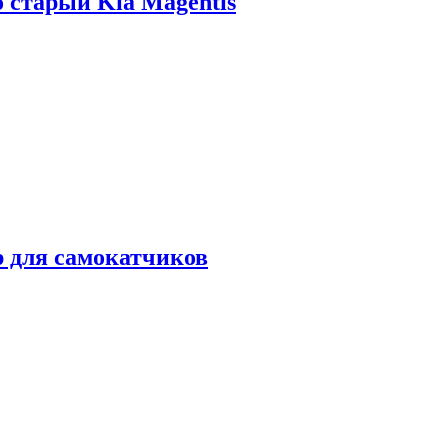
о старый Kia Magentis
р для самокатчиков