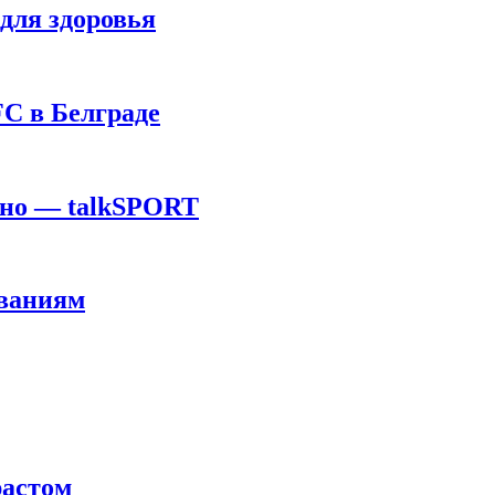
для здоровья
C в Белграде
ино — talkSPORT
ованиям
растом