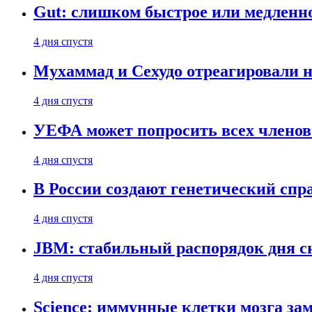
Gut: слишком быстрое или медленн
4 дня спустя
Мухаммад и Сехудо отреагировали н
4 дня спустя
УЕФА может попросить всех членов
4 дня спустя
В России создают генетический сп
4 дня спустя
JBM: стабильный распорядок дня с
4 дня спустя
Science: иммунные клетки мозга за