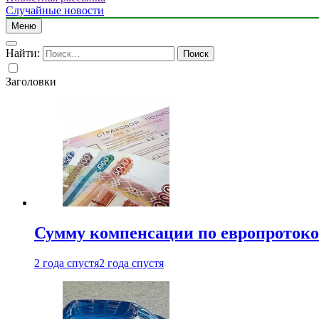
Случайные новости
Меню
Найти:
Заголовки
Сумму компенсации по европротокол
2 года спустя
2 года спустя