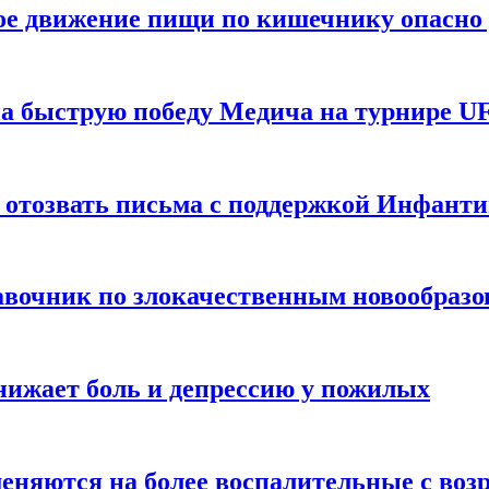
ое движение пищи по кишечнику опасно 
а быструю победу Медича на турнире UF
 отозвать письма с поддержкой Инфант
равочник по злокачественным новообраз
нижает боль и депрессию у пожилых
меняются на более воспалительные с воз