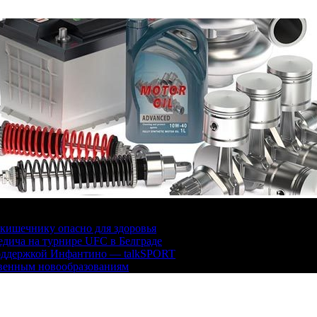
кишечнику опасно для здоровья
дича на турнире UFC в Белграде
поддержкой Инфантино — talkSPORT
твенным новообразованиям