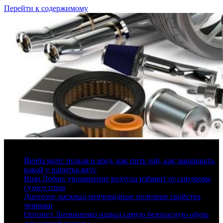
Перейти к содержимому
7 августа, 2026
Йерба мате: польза и вред, как пить чай, как заваривать,
какой у напитка вкус
Врач Лобан: увлажнение воздуха избавит от синдрома
сухого глаза
Диетолог раскрыл неочевидные полезные свойства
черники
Ортопед Литвиненко назвал самую безопасную обувь