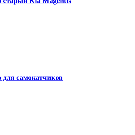
о старый Kia Magentis
р для самокатчиков