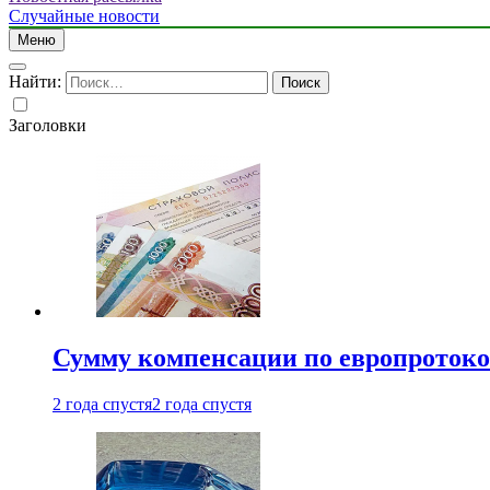
Случайные новости
Меню
Найти:
Заголовки
Сумму компенсации по европротокол
2 года спустя
2 года спустя