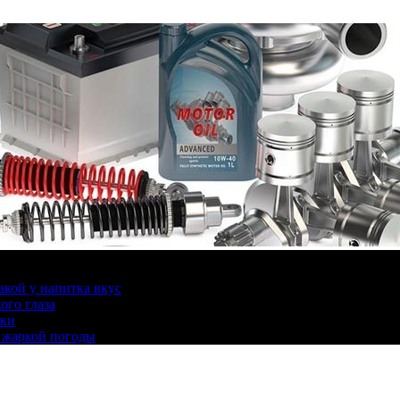
какой у напитка вкус
ого глаза
ики
 жаркой погоды