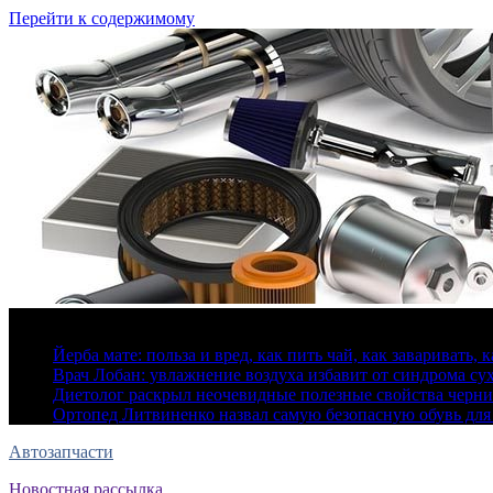
Перейти к содержимому
7 августа, 2026
Йерба мате: польза и вред, как пить чай, как заваривать, 
Врач Лобан: увлажнение воздуха избавит от синдрома сух
Диетолог раскрыл неочевидные полезные свойства черн
Ортопед Литвиненко назвал самую безопасную обувь для
Автозапчасти
Новостная рассылка