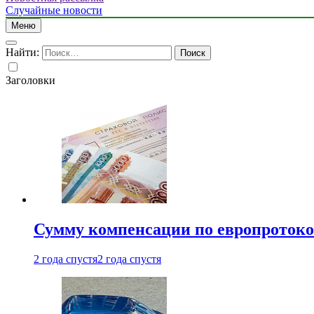
Случайные новости
Меню
Найти:
Заголовки
Сумму компенсации по европротокол
2 года спустя
2 года спустя