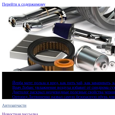
Перейти к содержимому
8 августа, 2026
Йерба мате: польза и вред, как пить чай, как заваривать, 
Врач Лобан: увлажнение воздуха избавит от синдрома сух
Диетолог раскрыл неочевидные полезные свойства черн
Ортопед Литвиненко назвал самую безопасную обувь для
Автозапчасти
Новостная рассылка