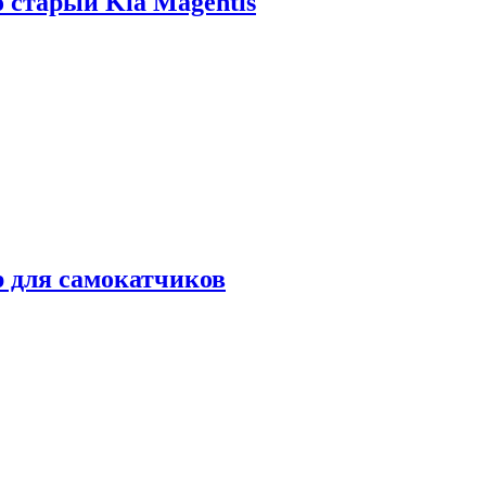
о старый Kia Magentis
р для самокатчиков