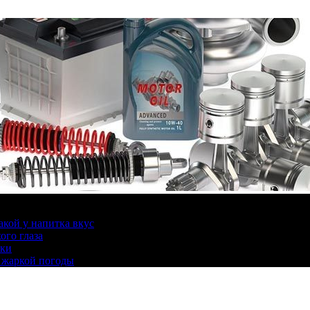
какой у напитка вкус
ого глаза
ики
 жаркой погоды