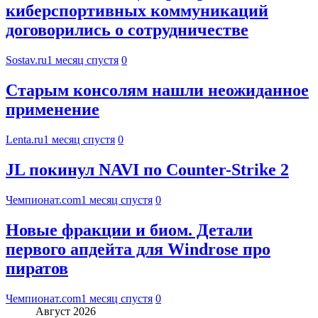
киберспортивных коммуникаций
договорились о сотрудничестве
Sostav.ru
1 месяц спустя
0
Старым консолям нашли неожиданное
применение
Lenta.ru
1 месяц спустя
0
JL покинул NAVI по Counter-Strike 2
Чемпионат.com
1 месяц спустя
0
Новые фракции и биом. Детали
первого апдейта для Windrose про
пиратов
Чемпионат.com
1 месяц спустя
0
Август 2026