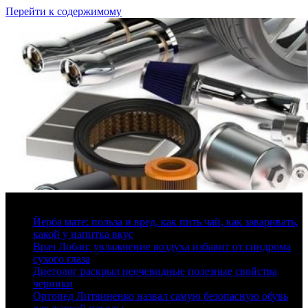
Перейти к содержимому
7 августа, 2026
Йерба мате: польза и вред, как пить чай, как заваривать,
какой у напитка вкус
Врач Лобан: увлажнение воздуха избавит от синдрома
сухого глаза
Диетолог раскрыл неочевидные полезные свойства
черники
Ортопед Литвиненко назвал самую безопасную обувь