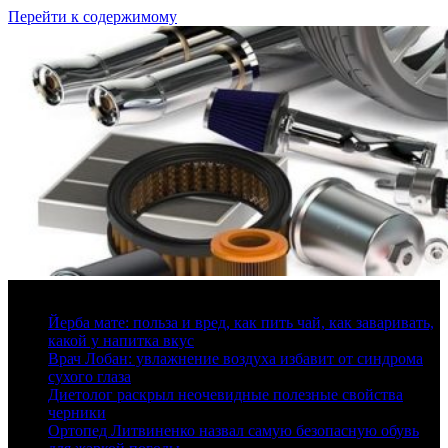
Перейти к содержимому
9 августа, 2026
Йерба мате: польза и вред, как пить чай, как заваривать,
какой у напитка вкус
Врач Лобан: увлажнение воздуха избавит от синдрома
сухого глаза
Диетолог раскрыл неочевидные полезные свойства
черники
Ортопед Литвиненко назвал самую безопасную обувь