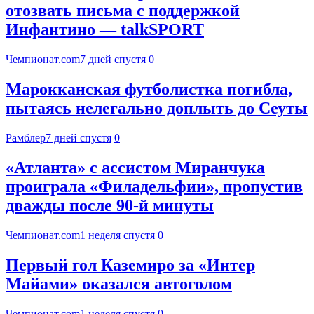
отозвать письма с поддержкой
Инфантино — talkSPORT
Чемпионат.com
7 дней спустя
0
Марокканская футболистка погибла,
пытаясь нелегально доплыть до Сеуты
Рамблер
7 дней спустя
0
«Атланта» с ассистом Миранчука
проиграла «Филадельфии», пропустив
дважды после 90-й минуты
Чемпионат.com
1 неделя спустя
0
Первый гол Каземиро за «Интер
Майами» оказался автоголом
Чемпионат.com
1 неделя спустя
0