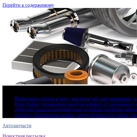
Перейти к содержимому
7 августа, 2026
Йерба мате: польза и вред, как пить чай, как заваривать, 
Врач Лобан: увлажнение воздуха избавит от синдрома сух
Диетолог раскрыл неочевидные полезные свойства черн
Ортопед Литвиненко назвал самую безопасную обувь для
Автозапчасти
Новостная рассылка