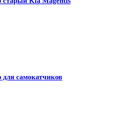
о старый Kia Magentis
р для самокатчиков