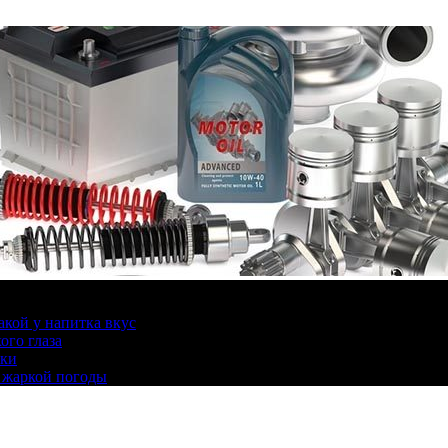
какой у напитка вкус
ого глаза
ики
 жаркой погоды