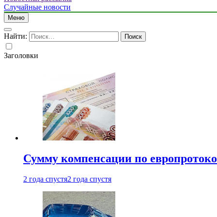
Случайные новости
Меню
Найти:
Заголовки
Сумму компенсации по европротокол
2 года спустя
2 года спустя