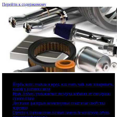
Перейти к содержимому
7 августа, 2026
Йерба мате: польза и вред, как пить чай, как заваривать,
какой у напитка вкус
Врач Лобан: увлажнение воздуха избавит от синдрома
сухого глаза
Диетолог раскрыл неочевидные полезные свойства
черники
Ортопед Литвиненко назвал самую безопасную обувь