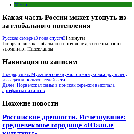
Места
Какая часть России может утонуть из-
за глобального потепления
Русская семерка
3 года спустя
0
1 минуты
Говоря о рисках глобального потепления, эксперты часто
упоминают Нидерланды.
Навигация по записям
Предыдущая:
Мужчина обнаружил странную находку в лесу
и озадачил пользователей сети
Далее:
Норвежская семья в поисках сережки выкопала
артефакты викингов
Похожие новости
Российские древности. Исчезнувшие:
средневековое городище «Южные
культуры»