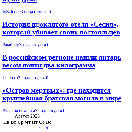
InScience
3 года спустя
0
История проклятого отеля «Сесил»,
который убивает своих постояльцев
Рамблер
3 года спустя
0
В российском регионе нашли янтарь
весом почти два килограмма
Lenta.ru
3 года спустя
0
«Остров мертвых»: где находится
крупнейшая братская могила в мире
Русская семерка
3 года спустя
0
Август 2026
Пн
Вт
Ср
Чт
Пт
Сб
Вс
1
2