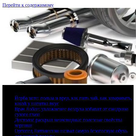
Перейти к содержимому
9 августа, 2026
Йерба мате: польза и вред, как пить чай, как заваривать,
какой у напитка вкус
Врач Лобан: увлажнение воздуха избавит от синдрома
сухого глаза
Диетолог раскрыл неочевидные полезные свойства
черники
Ортопед Литвиненко назвал самую безопасную обувь