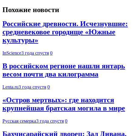
Похожие новости
Российские древности. Исчезнувшие:
средневековое городище «Южные
культуры»
InScience
3 года спустя
0
В российском регионе нашли янтарь
весом почти два килограмма
Lenta.ru
3 года спустя
0
«Остров мертвых»: где находится
крупнейшая братская могила в мире
Русская семерка
3 года спустя
0
Бахчисарайский дворец: Зал Дивана,