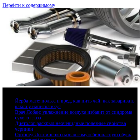
Перейти к содержимому
9 августа, 2026
Йерба мате: польза и вред, как пить чай, как заваривать,
какой у напитка вкус
Врач Лобан: увлажнение воздуха избавит от синдрома
сухого глаза
Диетолог раскрыл неочевидные полезные свойства
черники
Ортопед Литвиненко назвал самую безопасную обувь