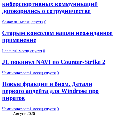
киберспортивных коммуникаций
договорились о сотрудничестве
Sostav.ru
1 месяц спустя
0
Старым консолям нашли неожиданное
применение
Lenta.ru
1 месяц спустя
0
JL покинул NAVI по Counter-Strike 2
Чемпионат.com
1 месяц спустя
0
Новые фракции и биом. Детали
первого апдейта для Windrose про
пиратов
Чемпионат.com
1 месяц спустя
0
Август 2026