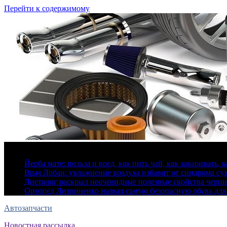
Перейти к содержимому
7 августа, 2026
Йерба мате: польза и вред, как пить чай, как заваривать, 
Врач Лобан: увлажнение воздуха избавит от синдрома сух
Диетолог раскрыл неочевидные полезные свойства черн
Ортопед Литвиненко назвал самую безопасную обувь для
Автозапчасти
Новостная рассылка