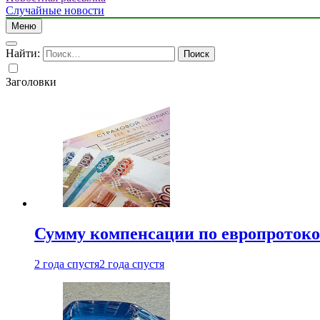
Случайные новости
Меню
Найти:
Заголовки
Сумму компенсации по европротокол
2 года спустя
2 года спустя