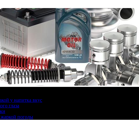
какой у напитка вкус
ого глаза
ики
 жаркой погоды