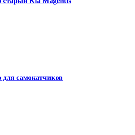
о старый Kia Magentis
р для самокатчиков