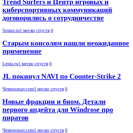
Trend Surfers и Центр игровых и
киберспортивных коммуникаций
договорились о сотрудничестве
Sostav.ru
1 месяц спустя
0
Старым консолям нашли неожиданное
применение
Lenta.ru
1 месяц спустя
0
JL покинул NAVI по Counter-Strike 2
Чемпионат.com
1 месяц спустя
0
Новые фракции и биом. Детали
первого апдейта для Windrose про
пиратов
Чемпионат.com
1 месяц спустя
0