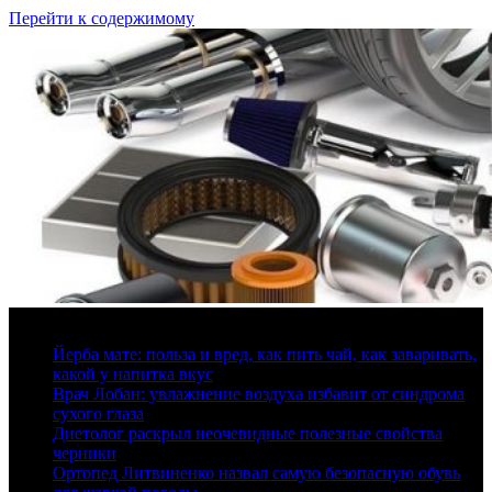
Перейти к содержимому
8 августа, 2026
Йерба мате: польза и вред, как пить чай, как заваривать,
какой у напитка вкус
Врач Лобан: увлажнение воздуха избавит от синдрома
сухого глаза
Диетолог раскрыл неочевидные полезные свойства
черники
Ортопед Литвиненко назвал самую безопасную обувь