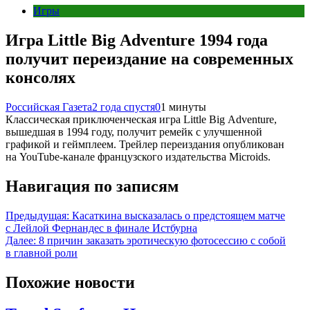
Игры
Игра Little Big Adventure 1994 года
получит переиздание на современных
консолях
Российская Газета
2 года спустя
0
1 минуты
Классическая приключенческая игра Little Big Adventure,
вышедшая в 1994 году, получит ремейк с улучшенной
графикой и геймплеем. Трейлер переиздания опубликован
на YouTube-канале французского издательства Microids.
Навигация по записям
Предыдущая:
Касаткина высказалась о предстоящем матче
с Лейлой Фернандес в финале Истбурна
Далее:
8 причин заказать эротическую фотосессию с собой
в главной роли
Похожие новости