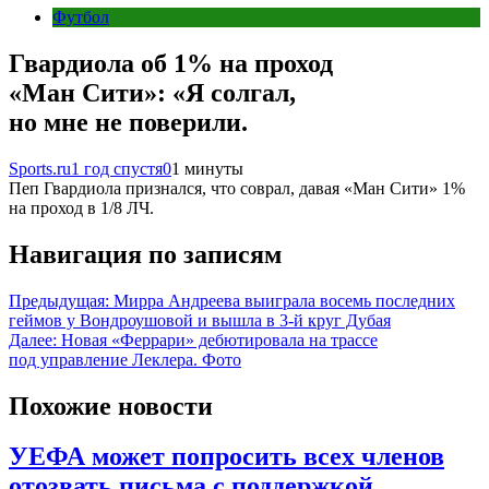
Футбол
Гвардиола об 1% на проход
«Ман Сити»: «Я солгал,
но мне не поверили.
Sports.ru
1 год спустя
0
1 минуты
Пеп Гвардиола признался, что соврал, давая «Ман Сити» 1%
на проход в 1/8 ЛЧ.
Навигация по записям
Предыдущая:
Мирра Андреева выиграла восемь последних
геймов у Вондроушовой и вышла в 3-й круг Дубая
Далее:
Новая «Феррари» дебютировала на трассе
под управление Леклера. Фото
Похожие новости
УЕФА может попросить всех членов
отозвать письма с поддержкой