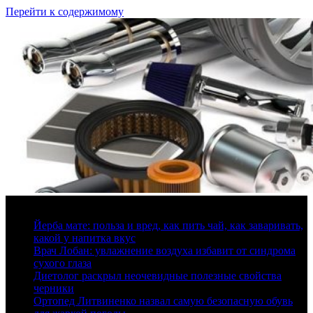
Перейти к содержимому
8 августа, 2026
Йерба мате: польза и вред, как пить чай, как заваривать,
какой у напитка вкус
Врач Лобан: увлажнение воздуха избавит от синдрома
сухого глаза
Диетолог раскрыл неочевидные полезные свойства
черники
Ортопед Литвиненко назвал самую безопасную обувь