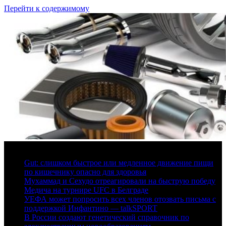
Перейти к содержимому
6 августа, 2026
Gut: слишком быстрое или медленное движение пищи
по кишечнику опасно для здоровья
Мухаммад и Сехудо отреагировали на быструю победу
Медича на турнире UFC в Белграде
УЕФА может попросить всех членов отозвать письма с
поддержкой Инфантино — talkSPORT
В России создают генетический справочник по