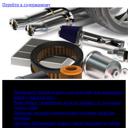
Перейти к содержимому
8 августа, 2026
Йерба мате: польза и вред, как пить чай, как заваривать,
какой у напитка вкус
Врач Лобан: увлажнение воздуха избавит от синдрома
сухого глаза
Диетолог раскрыл неочевидные полезные свойства
черники
Ортопед Литвиненко назвал самую безопасную обувь