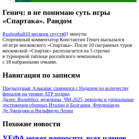
Генич: я не понимаю суть игры
«Спартака». Рандом
Rusfootball
10 месяцев спустя
0
1 минуты
Спортивный комментатор Константин Генич высказался
об игре московского «Спартака». После 10 сыгранных туров
московский «Спартак» располагается на 5 строчке
в турнирной таблице российского чемпионата
с 18 набранными очками.
Навигация по записям
Предыдущая:
Алькарас сравнялся с Надалем по количеству
финалов на уровне ATP подряд
Далее:
Волейбол, мужчины, ЧМ-2025, рекорды и уникальные
достижения сборных Италии и Болгарии, Фердинандо
Де Джорджи и Вильфредо Леона
Похожие новости
УЕФА может попросить всех членов