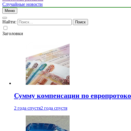
Случайные новости
Меню
Найти:
Заголовки
Сумму компенсации по европротокол
2 года спустя
2 года спустя