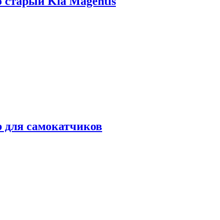
о старый Kia Magentis
р для самокатчиков