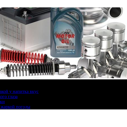
какой у напитка вкус
ого глаза
ики
 жаркой погоды