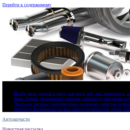
Перейти к содержимому
7 августа, 2026
Йерба мате: польза и вред, как пить чай, как заваривать, 
Врач Лобан: увлажнение воздуха избавит от синдрома сух
Диетолог раскрыл неочевидные полезные свойства черн
Ортопед Литвиненко назвал самую безопасную обувь для
Автозапчасти
Новостная рассылка