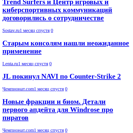
Trend Surfers и Центр игровых и
киберспортивных коммуникаций
договорились о сотрудничестве
Sostav.ru
1 месяц спустя
0
Старым консолям нашли неожиданное
применение
Lenta.ru
1 месяц спустя
0
JL покинул NAVI по Counter-Strike 2
Чемпионат.com
1 месяц спустя
0
Новые фракции и биом. Детали
первого апдейта для Windrose про
пиратов
Чемпионат.com
1 месяц спустя
0