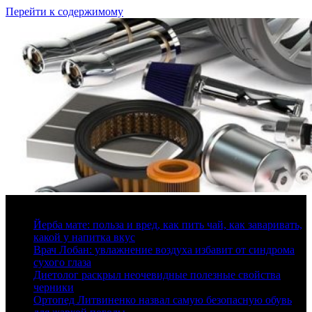
Перейти к содержимому
7 августа, 2026
Йерба мате: польза и вред, как пить чай, как заваривать,
какой у напитка вкус
Врач Лобан: увлажнение воздуха избавит от синдрома
сухого глаза
Диетолог раскрыл неочевидные полезные свойства
черники
Ортопед Литвиненко назвал самую безопасную обувь