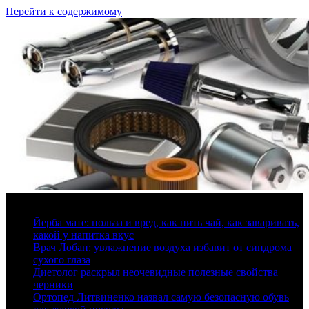
Перейти к содержимому
7 августа, 2026
Йерба мате: польза и вред, как пить чай, как заваривать,
какой у напитка вкус
Врач Лобан: увлажнение воздуха избавит от синдрома
сухого глаза
Диетолог раскрыл неочевидные полезные свойства
черники
Ортопед Литвиненко назвал самую безопасную обувь