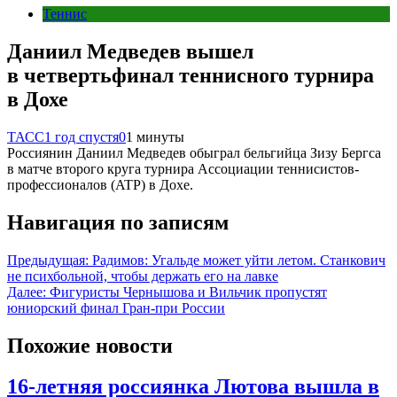
Теннис
Даниил Медведев вышел
в четвертьфинал теннисного турнира
в Дохе
ТАСС
1 год спустя
0
1 минуты
Россиянин Даниил Медведев обыграл бельгийца Зизу Бергса
в матче второго круга турнира Ассоциации теннисистов-
профессионалов (ATP) в Дохе.
Навигация по записям
Предыдущая:
Радимов: Угальде может уйти летом. Станкович
не психбольной, чтобы держать его на лавке
Далее:
Фигуристы Чернышова и Вильчик пропустят
юниорский финал Гран-при России
Похожие новости
16-летняя россиянка Лютова вышла в