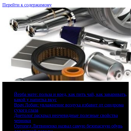
Перейти к содержимому
8 августа, 2026
Йерба мате: польза и вред, как пить чай, как заваривать,
какой у напитка вкус
Врач Лобан: увлажнение воздуха избавит от синдрома
сухого глаза
Диетолог раскрыл неочевидные полезные свойства
черники
Ортопед Литвиненко назвал самую безопасную обувь