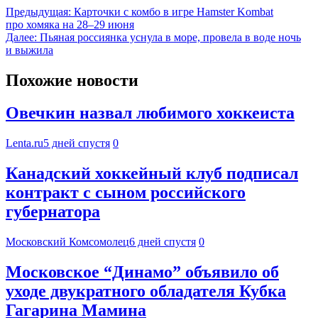
Предыдущая:
Карточки с комбо в игре Hamster Kombat
про хомяка на 28–29 июня
Далее:
Пьяная россиянка уснула в море, провела в воде ночь
и выжила
Похожие новости
Овечкин назвал любимого хоккеиста
Lenta.ru
5 дней спустя
0
Канадский хоккейный клуб подписал
контракт с сыном российского
губернатора
Московский Комсомолец
6 дней спустя
0
Московское “Динамо” объявило об
уходе двукратного обладателя Кубка
Гагарина Мамина