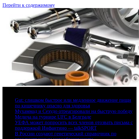
Перейти к содержимому
6 августа, 2026
Gut: слишком быстрое или медленное движение пищи
по кишечнику опасно для здоровья
Мухаммад и Сехудо отреагировали на быструю победу
Медича на турнире UFC в Белграде
УЕФА может попросить всех членов отозвать письма с
поддержкой Инфантино — talkSPORT
В России создают генетический справочник по