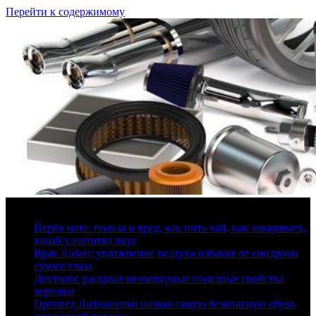
Перейти к содержимому
9 августа, 2026
Йерба мате: польза и вред, как пить чай, как заваривать,
какой у напитка вкус
Врач Лобан: увлажнение воздуха избавит от синдрома
сухого глаза
Диетолог раскрыл неочевидные полезные свойства
черники
Ортопед Литвиненко назвал самую безопасную обувь