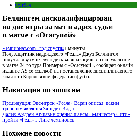
Футбол
Беллингем дисквалифицирован
на две игры за мат в адрес судьи
в матче с «Осасуной»
Чемпионат.com
1 год спустя
0
1 минуты
Полузащитник мадридского «Реала» Джуд Беллингем
получил двухматчевую дисквалификацию за своё удаление
в матче 24-го тура Примеры с «Осасуной», сообщает онлайн-
издание AS со ссылкой на постановление дисциплинарного
комитета Королевской федерации футбола…
Навигация по записям
Предыдущая:
Экс-игрок «Реала» Варан описал, каким
тренером является Зинедин Зидан
Далее:
Андрей Аршавин оценил шансы «Манчестер Сити»
пройти «Реал» в Лиге чемпионов
Похожие новости