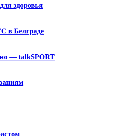
для здоровья
C в Белграде
ино — talkSPORT
ованиям
растом