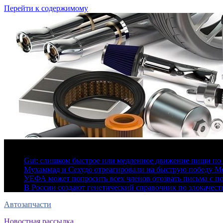
Перейти к содержимому
6 августа, 2026
Gut: слишком быстрое или медленное движение пищи по 
Мухаммад и Сехудо отреагировали на быструю победу Ме
УЕФА может попросить всех членов отозвать письма с 
В России создают генетический справочник по злокачес
Автозапчасти
Новостная рассылка