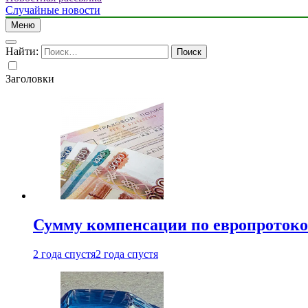
Случайные новости
Меню
Найти:
Заголовки
Сумму компенсации по европротокол
2 года спустя
2 года спустя