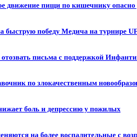
ое движение пищи по кишечнику опасно 
а быструю победу Медича на турнире UF
 отозвать письма с поддержкой Инфант
равочник по злокачественным новообраз
нижает боль и депрессию у пожилых
меняются на более воспалительные с воз