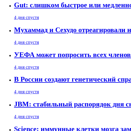
Gut: слишком быстрое или медленн
4 дня спустя
Мухаммад и Сехудо отреагировали н
4 дня спустя
УЕФА может попросить всех членов
4 дня спустя
В России создают генетический сп
4 дня спустя
JBM: стабильный распорядок дня с
4 дня спустя
Science: иммунные клетки мозга за