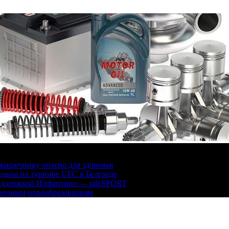
кишечнику опасно для здоровья
дича на турнире UFC в Белграде
поддержкой Инфантино — talkSPORT
твенным новообразованиям