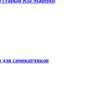
о старый Kia Magentis
р для самокатчиков