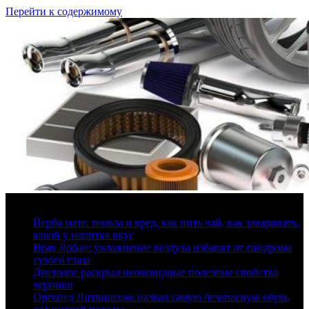
Перейти к содержимому
7 августа, 2026
Йерба мате: польза и вред, как пить чай, как заваривать,
какой у напитка вкус
Врач Лобан: увлажнение воздуха избавит от синдрома
сухого глаза
Диетолог раскрыл неочевидные полезные свойства
черники
Ортопед Литвиненко назвал самую безопасную обувь