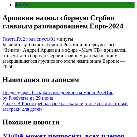
Футбол
Аршавин назвал сборную Сербии
главным разочарованием Евро-2024
Газета.Ru
2 года спустя
0
1 минуты
Бывший футболист сборной России и петербургского
«Зенита» Андрей Аршавин в эфире «Матч ТВ» признался,
что считает сборную Сербии главным разочарованием
завершившегося группового этапа чемпионата Европы —
2024.
Навигация по записям
Предыдущая:
Раскрыто ежедневное комбо в PixelTap
by Pixelverse на 29 июня
Далее:
В Роспотребнадзоре рассказали, полезны ли готовые
завтраки для детей
Похожие новости
УЕФА может попросить всех членов