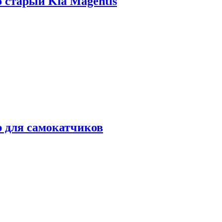
о старый Kia Magentis
р для самокатчиков