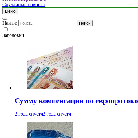
Случайные новости
Меню
Найти:
Заголовки
Сумму компенсации по европротокол
2 года спустя
2 года спустя