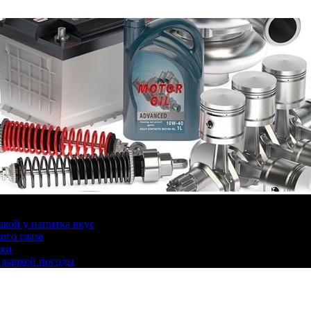
какой у напитка вкус
ого глаза
ики
 жаркой погоды