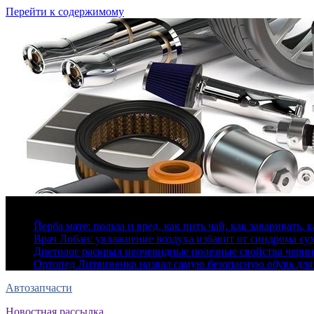
Перейти к содержимому
7 августа, 2026
Йерба мате: польза и вред, как пить чай, как заваривать, 
Врач Лобан: увлажнение воздуха избавит от синдрома сух
Диетолог раскрыл неочевидные полезные свойства черн
Ортопед Литвиненко назвал самую безопасную обувь для
Автозапчасти
Новостная рассылка