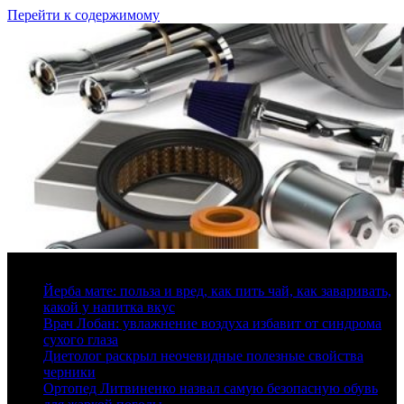
Перейти к содержимому
7 августа, 2026
Йерба мате: польза и вред, как пить чай, как заваривать,
какой у напитка вкус
Врач Лобан: увлажнение воздуха избавит от синдрома
сухого глаза
Диетолог раскрыл неочевидные полезные свойства
черники
Ортопед Литвиненко назвал самую безопасную обувь