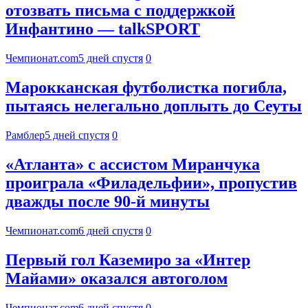
отозвать письма с поддержкой
Инфантино — talkSPORT
Чемпионат.com
5 дней спустя
0
Марокканская футболистка погибла,
пытаясь нелегально доплыть до Сеуты
Рамблер
5 дней спустя
0
«Атланта» с ассистом Миранчука
проиграла «Филадельфии», пропустив
дважды после 90-й минуты
Чемпионат.com
6 дней спустя
0
Первый гол Каземиро за «Интер
Майами» оказался автоголом
Чемпионат.com
6 дней спустя
0