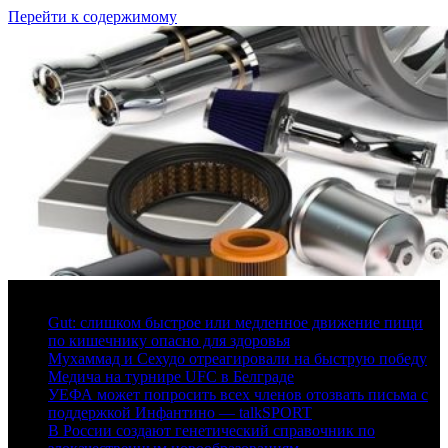
Перейти к содержимому
6 августа, 2026
Gut: слишком быстрое или медленное движение пищи
по кишечнику опасно для здоровья
Мухаммад и Сехудо отреагировали на быструю победу
Медича на турнире UFC в Белграде
УЕФА может попросить всех членов отозвать письма с
поддержкой Инфантино — talkSPORT
В России создают генетический справочник по