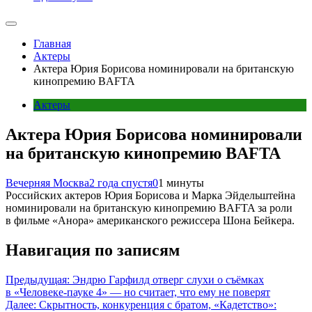
Главная
Актеры
Актера Юрия Борисова номинировали на британскую
кинопремию BAFTA
Актеры
Актера Юрия Борисова номинировали
на британскую кинопремию BAFTA
Вечерняя Москва
2 года спустя
0
1 минуты
Российских актеров Юрия Борисова и Марка Эйдельштейна
номинировали на британскую кинопремию BAFTA за роли
в фильме «Анора» американского режиссера Шона Бейкера.
Навигация по записям
Предыдущая:
Эндрю Гарфилд отверг слухи о съёмках
в «Человеке-пауке 4» — но считает, что ему не поверят
Далее:
Скрытность, конкуренция с братом, «Кадетство»: