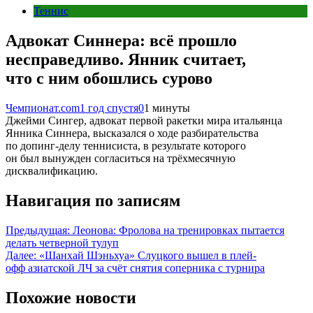
Теннис
Адвокат Синнера: всё прошло
несправедливо. Янник считает,
что с ним обошлись сурово
Чемпионат.com
1 год спустя
0
1 минуты
Джейми Сингер, адвокат первой ракетки мира итальянца
Янника Синнера, высказался о ходе разбирательства
по допинг-делу теннисиста, в результате которого
он был вынужден согласиться на трёхмесячную
дисквалификацию.
Навигация по записям
Предыдущая:
Леонова: Фролова на тренировках пытается
делать четверной тулуп
Далее:
«Шанхай Шэньхуа» Слуцкого вышел в плей-
офф азиатской ЛЧ за счёт снятия соперника с турнира
Похожие новости