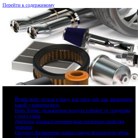
Перейти к содержимому
8 августа, 2026
Йерба мате: польза и вред, как пить чай, как заваривать,
какой у напитка вкус
Врач Лобан: увлажнение воздуха избавит от синдрома
сухого глаза
Диетолог раскрыл неочевидные полезные свойства
черники
Ортопед Литвиненко назвал самую безопасную обувь