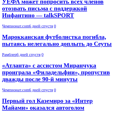
УЕФА может попросить всех членов
отозвать письма с поддержкой
Инфантино — talkSPORT
Чемпионат.com
6 дней спустя
0
Марокканская футболистка погибла,
пытаясь нелегально доплыть до Сеуты
Рамблер
6 дней спустя
0
«Атланта» с ассистом Миранчука
проиграла «Филадельфии», пропустив
дважды после 90-й минуты
Чемпионат.com
6 дней спустя
0
Первый гол Каземиро за «Интер
Майами» оказался автоголом