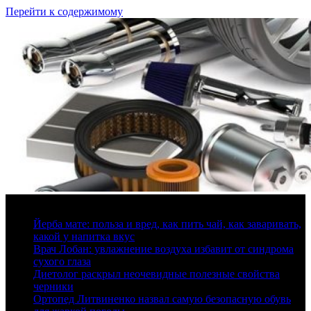
Перейти к содержимому
8 августа, 2026
Йерба мате: польза и вред, как пить чай, как заваривать,
какой у напитка вкус
Врач Лобан: увлажнение воздуха избавит от синдрома
сухого глаза
Диетолог раскрыл неочевидные полезные свойства
черники
Ортопед Литвиненко назвал самую безопасную обувь