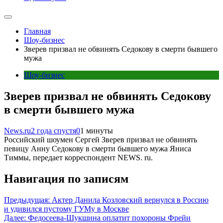
Главная
Шоу-бизнес
Зверев призвал не обвинять Седокову в смерти бывшего
мужа
Шоу-бизнес
Зверев призвал не обвинять Седокову
в смерти бывшего мужа
News.ru
2 года спустя
0
1 минуты
Российский шоумен Сергей Зверев призвал не обвинять
певицу Анну Седокову в смерти бывшего мужа Яниса
Тиммы, передает корреспондент NEWS. ru.
Навигация по записям
Предыдущая:
Актер Данила Козловский вернулся в Россию
и удивился пустому ГУМу в Москве
Далее:
Федосеева-Шукшина оплатит похороны Фрейи