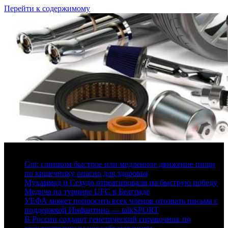
Перейти к содержимому
6 августа, 2026
Gut: слишком быстрое или медленное движение пищи
по кишечнику опасно для здоровья
Мухаммад и Сехудо отреагировали на быструю победу
Медича на турнире UFC в Белграде
УЕФА может попросить всех членов отозвать письма с
поддержкой Инфантино — talkSPORT
В России создают генетический справочник по