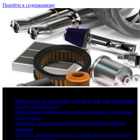
Перейти к содержимому
9 августа, 2026
Йерба мате: польза и вред, как пить чай, как заваривать,
какой у напитка вкус
Врач Лобан: увлажнение воздуха избавит от синдрома
сухого глаза
Диетолог раскрыл неочевидные полезные свойства
черники
Ортопед Литвиненко назвал самую безопасную обувь