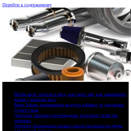
Перейти к содержимому
7 августа, 2026
Йерба мате: польза и вред, как пить чай, как заваривать,
какой у напитка вкус
Врач Лобан: увлажнение воздуха избавит от синдрома
сухого глаза
Диетолог раскрыл неочевидные полезные свойства
черники
Ортопед Литвиненко назвал самую безопасную обувь