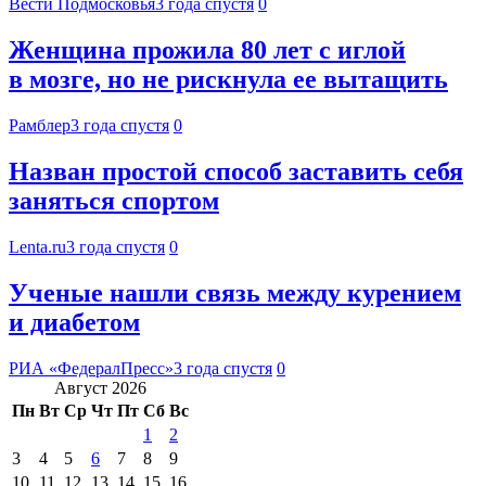
Вести Подмосковья
3 года спустя
0
Женщина прожила 80 лет с иглой
в мозге, но не рискнула ее вытащить
Рамблер
3 года спустя
0
Назван простой способ заставить себя
заняться спортом
Lenta.ru
3 года спустя
0
Ученые нашли связь между курением
и диабетом
РИА «ФедералПресс»
3 года спустя
0
Август 2026
Пн
Вт
Ср
Чт
Пт
Сб
Вс
1
2
3
4
5
6
7
8
9
10
11
12
13
14
15
16