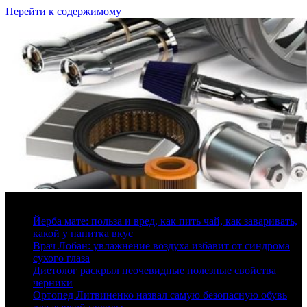
Перейти к содержимому
8 августа, 2026
Йерба мате: польза и вред, как пить чай, как заваривать,
какой у напитка вкус
Врач Лобан: увлажнение воздуха избавит от синдрома
сухого глаза
Диетолог раскрыл неочевидные полезные свойства
черники
Ортопед Литвиненко назвал самую безопасную обувь