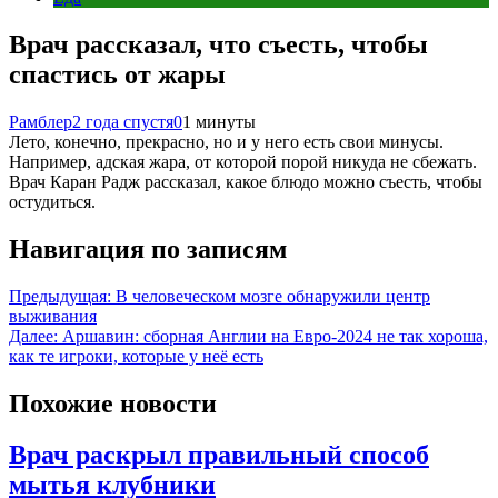
Врач рассказал, что съесть, чтобы
спастись от жары
Рамблер
2 года спустя
0
1 минуты
Лето, конечно, прекрасно, но и у него есть свои минусы.
Например, адская жара, от которой порой никуда не сбежать.
Врач Каран Радж рассказал, какое блюдо можно съесть, чтобы
остудиться.
Навигация по записям
Предыдущая:
В человеческом мозге обнаружили центр
выживания
Далее:
Аршавин: сборная Англии на Евро-2024 не так хороша,
как те игроки, которые у неё есть
Похожие новости
Врач раскрыл правильный способ
мытья клубники