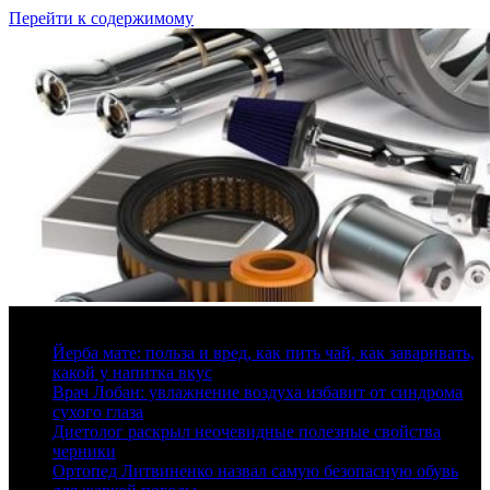
Перейти к содержимому
9 августа, 2026
Йерба мате: польза и вред, как пить чай, как заваривать,
какой у напитка вкус
Врач Лобан: увлажнение воздуха избавит от синдрома
сухого глаза
Диетолог раскрыл неочевидные полезные свойства
черники
Ортопед Литвиненко назвал самую безопасную обувь