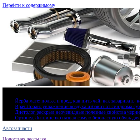
Перейти к содержимому
8 августа, 2026
Йерба мате: польза и вред, как пить чай, как заваривать, 
Врач Лобан: увлажнение воздуха избавит от синдрома сух
Диетолог раскрыл неочевидные полезные свойства черн
Ортопед Литвиненко назвал самую безопасную обувь для
Автозапчасти
Новостная рассылка