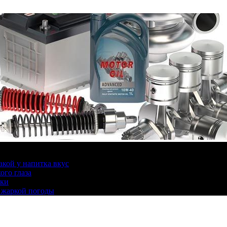
какой у напитка вкус
ого глаза
ики
 жаркой погоды