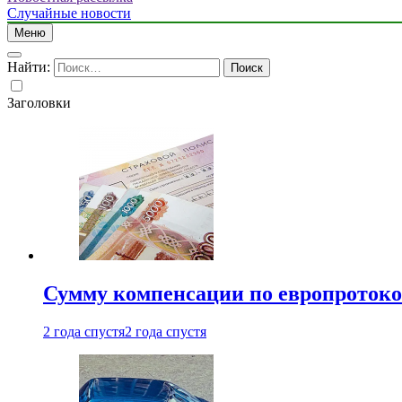
Случайные новости
Меню
Найти:
Заголовки
Сумму компенсации по европротокол
2 года спустя
2 года спустя