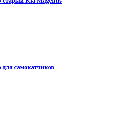
о старый Kia Magentis
р для самокатчиков