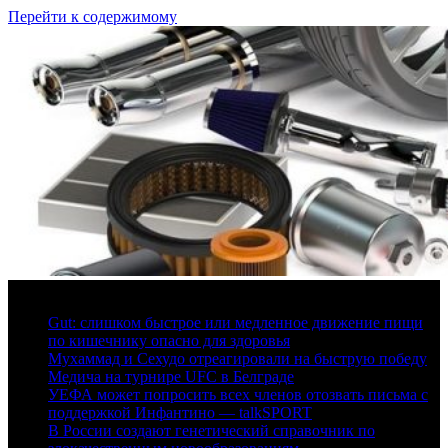
Перейти к содержимому
6 августа, 2026
Gut: слишком быстрое или медленное движение пищи
по кишечнику опасно для здоровья
Мухаммад и Сехудо отреагировали на быструю победу
Медича на турнире UFC в Белграде
УЕФА может попросить всех членов отозвать письма с
поддержкой Инфантино — talkSPORT
В России создают генетический справочник по