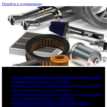
Перейти к содержимому
6 августа, 2026
Gut: слишком быстрое или медленное движение пищи
по кишечнику опасно для здоровья
Мухаммад и Сехудо отреагировали на быструю победу
Медича на турнире UFC в Белграде
УЕФА может попросить всех членов отозвать письма с
поддержкой Инфантино — talkSPORT
В России создают генетический справочник по