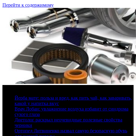
Перейти к содержимому
10 августа, 2026
Йерба мате: польза и вред, как пить чай, как заваривать,
какой у напитка вкус
Врач Лобан: увлажнение воздуха избавит от синдрома
сухого глаза
Диетолог раскрыл неочевидные полезные свойства
черники
Ортопед Литвиненко назвал самую безопасную обувь