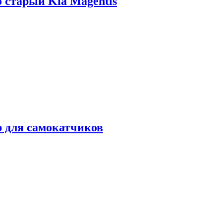
о старый Kia Magentis
р для самокатчиков