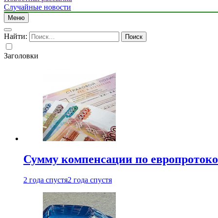
Случайные новости
Меню
Найти:
Заголовки
Сумму компенсации по европротокол
2 года спустя
2 года спустя