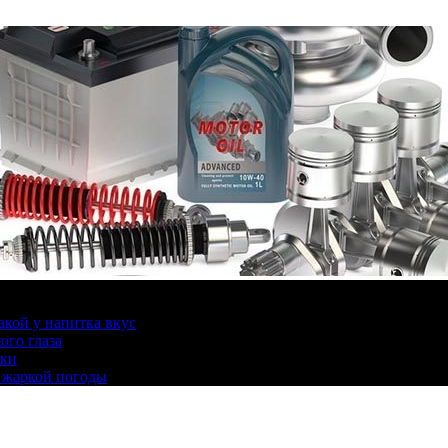
какой у напитка вкус
ого глаза
ики
 жаркой погоды