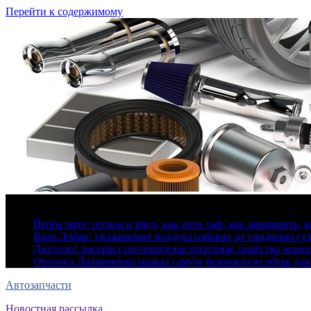
Перейти к содержимому
7 августа, 2026
Йерба мате: польза и вред, как пить чай, как заваривать, 
Врач Лобан: увлажнение воздуха избавит от синдрома сух
Диетолог раскрыл неочевидные полезные свойства черн
Ортопед Литвиненко назвал самую безопасную обувь для
Автозапчасти
Новостная рассылка