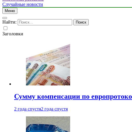
Случайные новости
Меню
Найти:
Заголовки
Сумму компенсации по европротокол
2 года спустя
2 года спустя