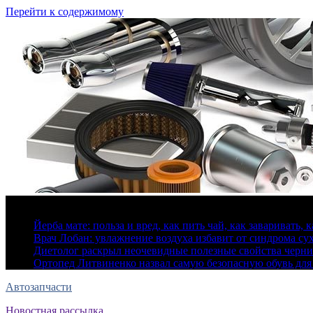
Перейти к содержимому
8 августа, 2026
Йерба мате: польза и вред, как пить чай, как заваривать, 
Врач Лобан: увлажнение воздуха избавит от синдрома сух
Диетолог раскрыл неочевидные полезные свойства черн
Ортопед Литвиненко назвал самую безопасную обувь для
Автозапчасти
Новостная рассылка