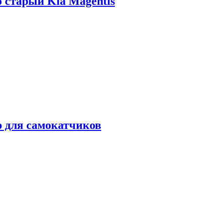
о старый Kia Magentis
р для самокатчиков