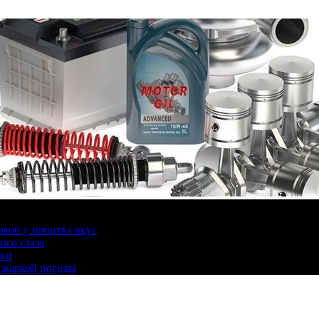
какой у напитка вкус
ого глаза
ики
 жаркой погоды