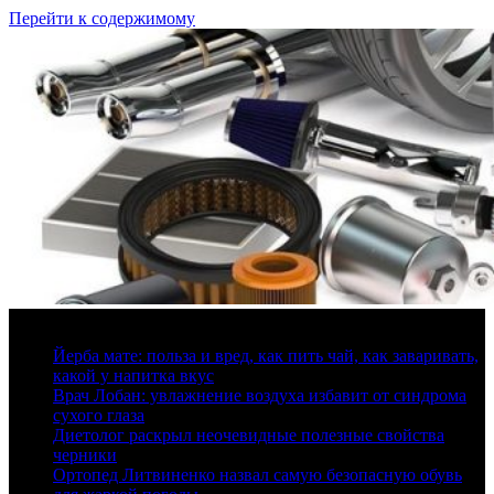
Перейти к содержимому
10 августа, 2026
Йерба мате: польза и вред, как пить чай, как заваривать,
какой у напитка вкус
Врач Лобан: увлажнение воздуха избавит от синдрома
сухого глаза
Диетолог раскрыл неочевидные полезные свойства
черники
Ортопед Литвиненко назвал самую безопасную обувь