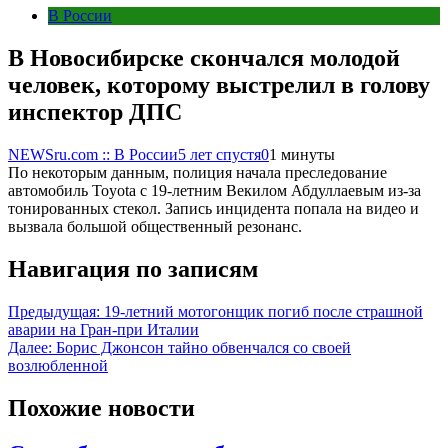
В России
В Новосибирске скончался молодой
человек, которому выстрелил в голову
инспектор ДПС
NEWSru.com :: В России
5 лет спустя
0
1 минуты
По некоторым данным, полиция начала преследование
автомобиль Toyota с 19-летним Векилом Абдуллаевым из-за
тонированных стекол. Запись инцидента попала на видео и
вызвала большой общественный резонанс.
Навигация по записям
Предыдущая:
19-летний мотогонщик погиб после страшной
аварии на Гран-при Италии
Далее:
Борис Джонсон тайно обвенчался со своей
возлюбленной
Похожие новости