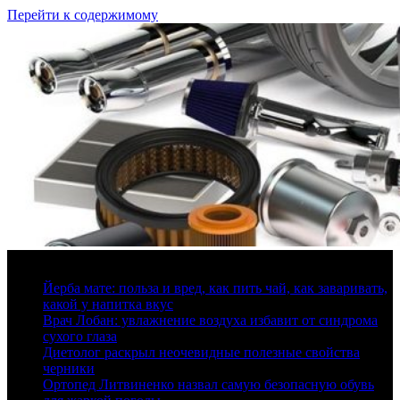
Перейти к содержимому
7 августа, 2026
Йерба мате: польза и вред, как пить чай, как заваривать,
какой у напитка вкус
Врач Лобан: увлажнение воздуха избавит от синдрома
сухого глаза
Диетолог раскрыл неочевидные полезные свойства
черники
Ортопед Литвиненко назвал самую безопасную обувь