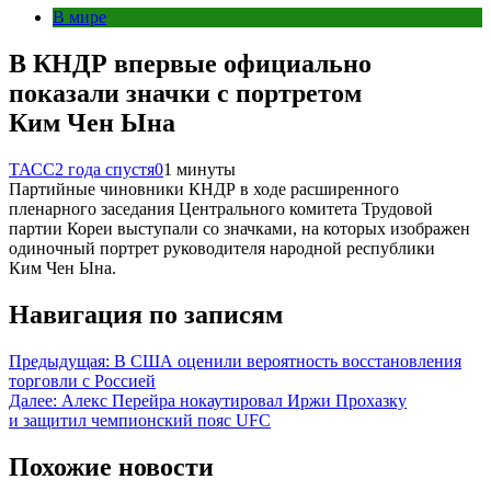
В мире
В КНДР впервые официально
показали значки с портретом
Ким Чен Ына
ТАСС
2 года спустя
0
1 минуты
Партийные чиновники КНДР в ходе расширенного
пленарного заседания Центрального комитета Трудовой
партии Кореи выступали со значками, на которых изображен
одиночный портрет руководителя народной республики
Ким Чен Ына.
Навигация по записям
Предыдущая:
В США оценили вероятность восстановления
торговли с Россией
Далее:
Алекс Перейра нокаутировал Иржи Прохазку
и защитил чемпионский пояс UFC
Похожие новости