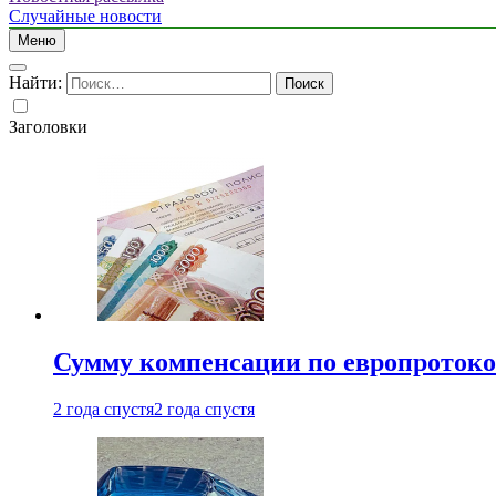
Случайные новости
Меню
Найти:
Заголовки
Сумму компенсации по европротокол
2 года спустя
2 года спустя