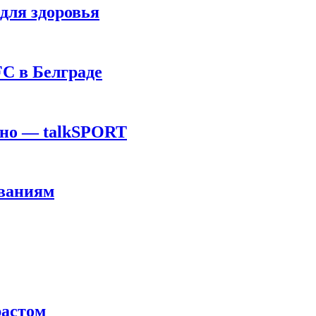
для здоровья
C в Белграде
ино — talkSPORT
ованиям
растом