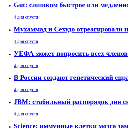
Gut: слишком быстрое или медленн
4 дня спустя
Мухаммад и Сехудо отреагировали н
4 дня спустя
УЕФА может попросить всех членов
4 дня спустя
В России создают генетический сп
4 дня спустя
JBM: стабильный распорядок дня с
4 дня спустя
Science: иммунные клетки мозга за