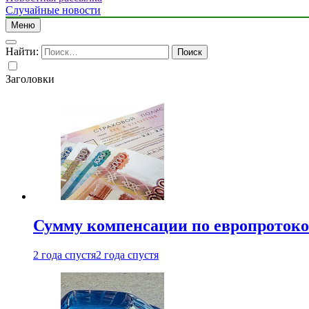
Случайные новости
Меню
Найти:
Заголовки
Сумму компенсации по европротокол
2 года спустя
2 года спустя