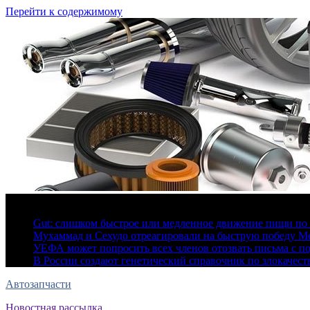
Перейти к содержимому
6 августа, 2026
Gut: слишком быстрое или медленное движение пищи по 
Мухаммад и Сехудо отреагировали на быструю победу Ме
УЕФА может попросить всех членов отозвать письма с 
В России создают генетический справочник по злокачес
Автозапчасти
Новостная рассылка