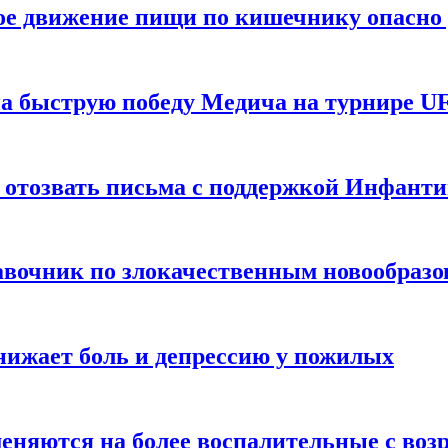
ое движение пищи по кишечнику опасно 
а быструю победу Медича на турнире UF
 отозвать письма с поддержкой Инфант
равочник по злокачественным новообраз
нижает боль и депрессию у пожилых
меняются на более воспалительные с воз