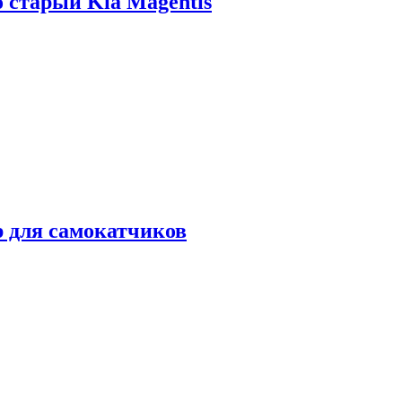
о старый Kia Magentis
р для самокатчиков