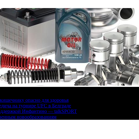
кишечнику опасно для здоровья
дича на турнире UFC в Белграде
поддержкой Инфантино — talkSPORT
твенным новообразованиям