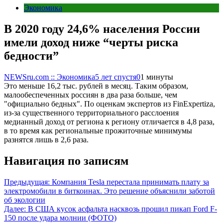
Экономика
В 2020 году 24,6% населения России
имели доход ниже “черты риска
бедности”
NEWSru.com :: Экономика
5 лет спустя
0
1 минуты
Это меньше 16,2 тыс. рублей в месяц. Таким образом,
малообеспеченных россиян в два раза больше, чем
"официально бедных". По оценкам экспертов из FinExpertiza,
из-за существенного территориального расслоения
медианный доход от региона к региону отличается в 4,8 раза,
в то время как региональные прожиточные минимумы
разнятся лишь в 2,6 раза.
Навигация по записям
Предыдущая:
Компания Tesla перестала принимать плату за
электромобили в биткоинах. Это решение объяснили заботой
об экологии
Далее:
В США кусок асфальта насквозь прошил пикап Ford F-
150 после удара молнии (ФОТО)