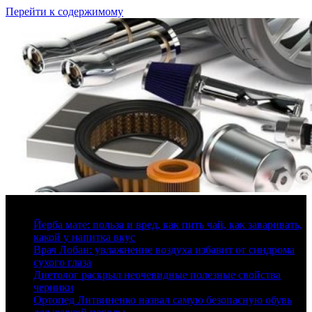
Перейти к содержимому
7 августа, 2026
Йерба мате: польза и вред, как пить чай, как заваривать,
какой у напитка вкус
Врач Лобан: увлажнение воздуха избавит от синдрома
сухого глаза
Диетолог раскрыл неочевидные полезные свойства
черники
Ортопед Литвиненко назвал самую безопасную обувь