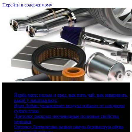
Перейти к содержимому
9 августа, 2026
Йерба мате: польза и вред, как пить чай, как заваривать,
какой у напитка вкус
Врач Лобан: увлажнение воздуха избавит от синдрома
сухого глаза
Диетолог раскрыл неочевидные полезные свойства
черники
Ортопед Литвиненко назвал самую безопасную обувь