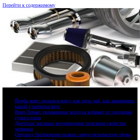
Перейти к содержимому
10 августа, 2026
Йерба мате: польза и вред, как пить чай, как заваривать,
какой у напитка вкус
Врач Лобан: увлажнение воздуха избавит от синдрома
сухого глаза
Диетолог раскрыл неочевидные полезные свойства
черники
Ортопед Литвиненко назвал самую безопасную обувь